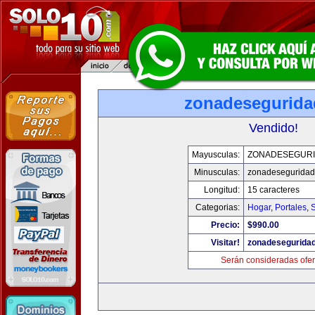
zonadesegurid
Vendido!
Mayusculas:
ZONADESEGUR
Minusculas:
zonadesegurida
Longitud:
15 caracteres
Categorias:
Hogar
,
Portales
,
Precio:
$990.00
Visitar!
zonadesegurida
Serán consideradas ofer