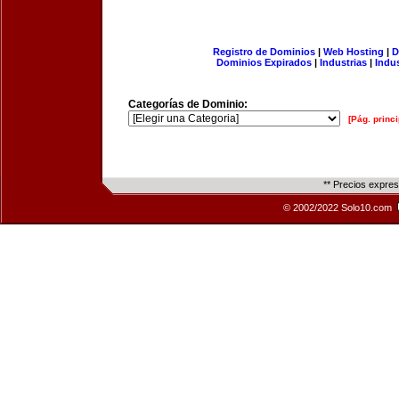
Registro de Dominios
|
Web Hosting
|
D
Dominios Expirados
|
Industrias
|
Indu
Categorías de Dominio:
[Pág. princi
** Precios expre
© 2002/2022 Solo10.com