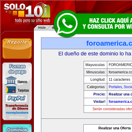
foroamerica.
El dueño de este dominio lo ha
Mayusculas:
FOROAMERI
Minusculas:
foroamerica.c
Longitud:
11 caracteres
Categorias:
Portales
,
Soci
Precio:
Realizar una o
Visitar!
foroamerica.
Serán consideradas ofer
Realizar una Oferta