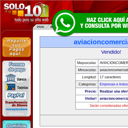
aviacioncomerci
Vendido!
Mayusculas:
AVIACIONCOMER
Minusculas:
aviacioncomercia
Longitud:
17 caracteres
Categorias:
Empresas e Indust
Precio:
Realizar una ofer
Visitar!
aviacioncomerci
Serán consideradas ofer