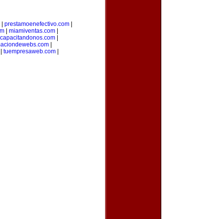
|
prestamoenefectivo.com
|
om
|
miamiventas.com
|
capacitandonos.com
|
maciondewebs.com
|
|
tuempresaweb.com
|