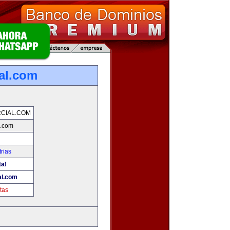
al.com
CIAL.COM
l.com
rias
ta!
al.com
tas