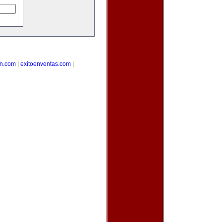
on.com
|
exitoenventas.com
|