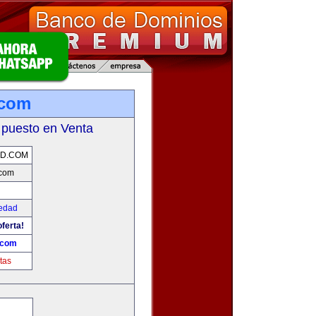
.com
 puesto en Venta
AD.COM
com
edad
ferta!
.com
tas